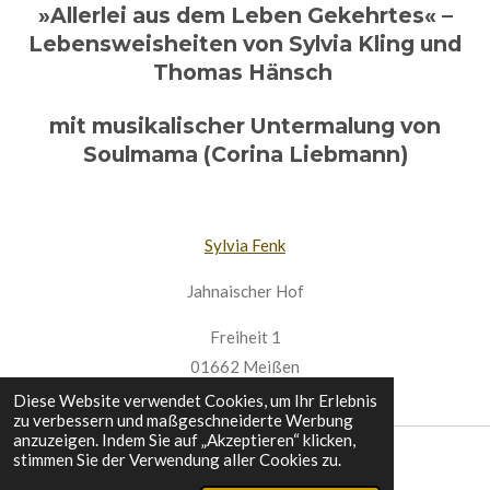
»Allerlei aus dem Leben Gekehrtes« –
Lebensweisheiten von Sylvia Kling und
Thomas Hänsch
mit musikalischer Untermalung von
Soulmama (Corina Liebmann)
Sylvia Fenk
Jahnaischer Hof
Freiheit 1
01662 Meißen
Diese Website verwendet Cookies, um Ihr Erlebnis
zu verbessern und maßgeschneiderte Werbung
anzuzeigen. Indem Sie auf „Akzeptieren“ klicken,
stimmen Sie der Verwendung aller Cookies zu.
Mehr zum Inhalt - hier!