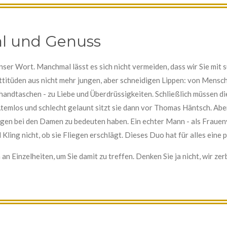
al und Genuss
nser Wort. Manchmal lässt es sich nicht vermeiden, dass wir Sie mit 
itüden aus nicht mehr jungen, aber schneidigen Lippen: von Mensch 
andtaschen - zu Liebe und Überdrüssigkeiten. Schließlich müssen d
temlos und schlecht gelaunt sitzt sie dann vor Thomas Häntsch. Aber
gen bei den Damen zu bedeuten haben. Ein echter Mann - als Frauen
d Kling nicht, ob sie Fliegen erschlägt. Dieses Duo hat für alles ein
n Einzelheiten, um Sie damit zu treffen. Denken Sie ja nicht, wir ze