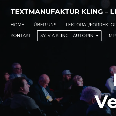
Zum
TEXTMANUFAKTUR KLING – L
Hauptinhalt
springen
HOME
ÜBER UNS
LEKTORAT/KORREKTO
KONTAKT
SYLVIA KLING – AUTORIN
IM
Ve