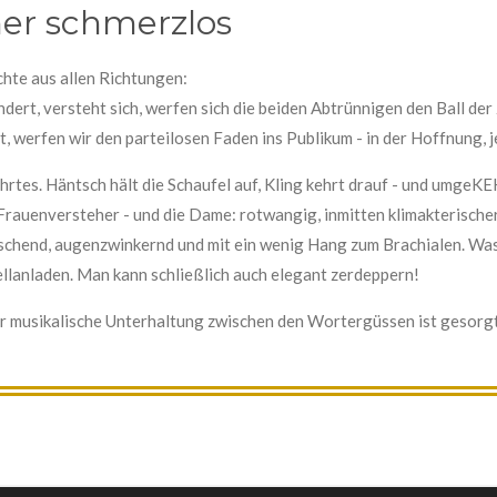
mer schmerzlos
hte aus allen Richtungen:
ert, versteht sich, werfen sich die beiden Abtrünnigen den Ball de
ist, werfen wir den parteilosen Faden ins Publikum - in der Hoffnung
hrtes. Häntsch hält die Schaufel auf, Kling kehrt drauf - und umgeK
 Frauenversteher - und die Dame: rotwangig, inmitten klimakterische
itschend, augenzwinkernd und mit ein wenig Hang zum Brachialen. Wa
llanladen. Man kann schließlich auch elegant zerdeppern!
ür musikalische Unterhaltung zwischen den Wortergüssen ist gesorgt