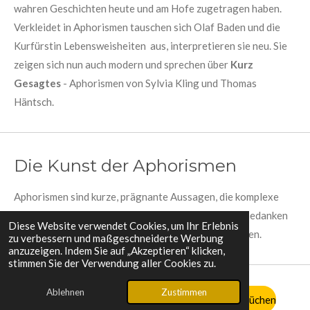
wahren Geschichten heute und am Hofe zugetragen haben.
Verkleidet in Aphorismen tauschen sich Olaf Baden und die
Kurfürstin Lebensweisheiten aus, interpretieren sie neu. Sie
zeigen sich nun auch modern und sprechen über
Kurz
Gesagtes
- Aphorismen von Sylvia Kling und Thomas
Häntsch.
Die Kunst der Aphorismen
Aphorismen sind kurze, prägnante Aussagen, die komplexe
Gedanken auf den Punkt bringen. Es ist die Kunst, Gedanken
Diese Website verwendet Cookies, um Ihr Erlebnis
zu verdichten und sie in inspirierende Worte zu fassen.
zu verbessern und maßgeschneiderte Werbung
anzuzeigen. Indem Sie auf „Akzeptieren“ klicken,
stimmen Sie der Verwendung aller Cookies zu.
Ablehnen
Zustimmen
Zu meinem Buch mit Aphorismen und Lebenssprüchen