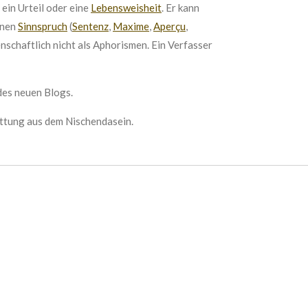
 ein Urteil oder eine
Lebensweisheit
. Er kann
inen
Sinnspruch
(
Sentenz
,
Maxime
,
Aperçu
,
enschaftlich nicht als Aphorismen. Ein Verfasser
 des neuen Blogs.
attung aus dem Nischendasein.