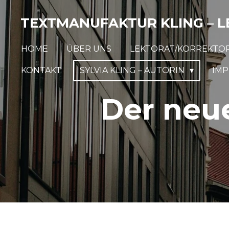
Zum
TEXTMANUFAKTUR KLING – L
Hauptinhalt
springen
HOME
ÜBER UNS
LEKTORAT/KORREKTO
KONTAKT
SYLVIA KLING – AUTORIN
IM
Der neue