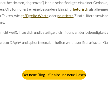
enau bestimmen, abgrenzen‘
) ist ein selbständiger einzelner Gedanke,
n. Oft formuliert er eine besondere Einsicht
rhetorisch
als allgeme
n Texten, wie
geflügelte Worte
oder
pointierte
Zitate, literaturwiss
et.
 nicht weiß. Trau dich und beteilige dich mit uns an der Lebendigkeit
ie dem DAphA und aphorismen.de – helfen wir dieser literarischen G
Der neue Blog - für alte und neue Hasen