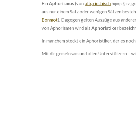
Ein
Aphorismus
(von
altgriechisch
ἀφορίζειν
‚g
aus nur einem Satz oder wenigen Sätzen bestehe
Bonmot
). Dagegen gelten Auszüge aus andere
von Aphorismen wird als
Aphoristiker
bezeichn
In manchem steckt ein Aphoristiker, der es noch
Mit dir gemeinsam und allen Unterstützern – w