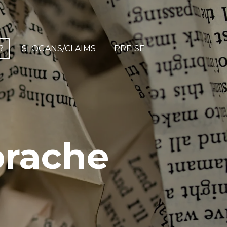
?
SLOGANS/CLAIMS
PREISE
prache