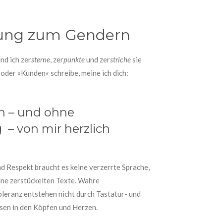
tung zum Gendern
nd ich zer
sterne
, zer
punkte
und zer
striche
sie
oder »Kunden« schreibe, meine ich dich:
n – und ohne
– von mir herzlich
d Respekt braucht es keine verzerrte Sprache,
ne zerstückelten Texte. Wahre
leranz entstehen nicht durch Tastatur- und
en in den Köpfen und Herzen.