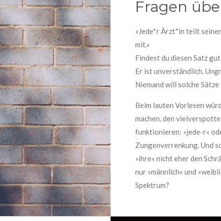
Fragen über
»Jede*r Ärzt*in teilt sein
mit.«
Findest du diesen Satz gut 
Er ist unverständlich. Ung
Niemand will solche Sätze 
Beim lauten Vorlesen würd
machen, den vielverspottet
funktionieren: »jede-r« ode
Zungenverrenkung. Und so
»ihre« nicht eher den Schr
nur »männlich« und »weibli
Spektrum?