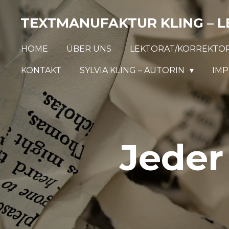
Zum
TEXTMANUFAKTUR KLING – L
Hauptinhalt
springen
HOME
ÜBER UNS
LEKTORAT/KORREKTO
KONTAKT
SYLVIA KLING – AUTORIN
IM
Jeder