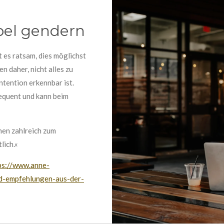
ibel gendern
 es ratsam, dies möglichst
n daher, nicht alles zu
ntention erkennbar ist.
sequent und kann beim
nen zahlreich zum
lich.«
ps://www.anne-
nd-empfehlungen-aus-der-